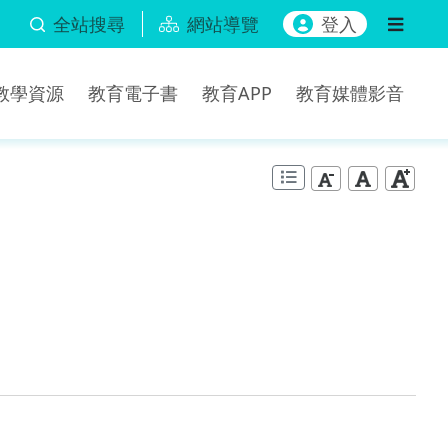
全站搜尋
網站導覽
登入
b教學資源
教育電子書
教育APP
教育媒體影音