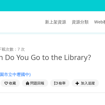
新上架資源
資源分類
We
下載次數：7 次
 Do You Go to the Library?
桃園市立中壢國中)
收藏
問題回報
檢舉
加入追蹤