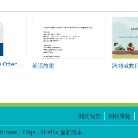
計
七
年
級.pdf
Lesson Seven How Often Do You Go Jogging?
英語教案
關於我們
網站導覽
ome、Edge、Firefox 最新版本