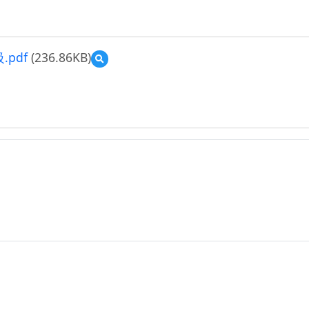
pdf
(236.86KB)
預
覽
22.
馬
健
翔
_111
上
馬
健
翔
老
師
公
開
觀
課
教
案
設