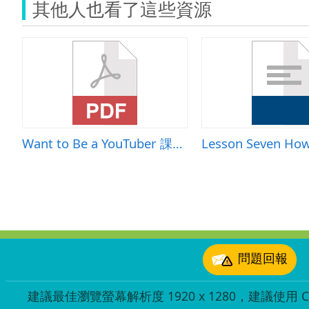
其他人也看了這些資源
Want to Be a YouTuber 課文延伸之 My Side Hustle
:::
問題回報
建議最佳瀏覽螢幕解析度 1920 x 1280，建議使用 Chr