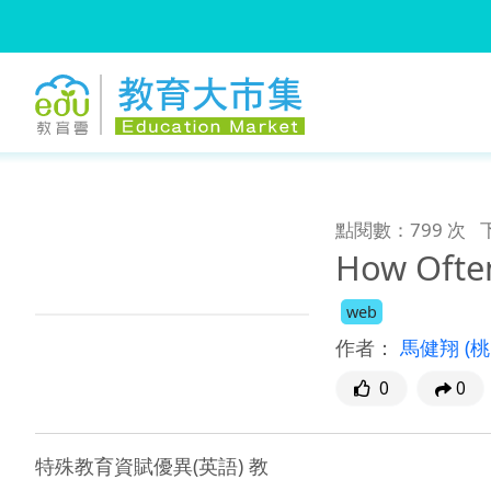
:::
跳到主要內容
:::
點閱數：799 次
How Often
web
作者：
馬健翔
(
0
0
特殊教育資賦優異(英語) 教
