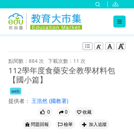
:::
跳到主要內容
:::
點閱數：884 次
下載次數：11 次
112學年度食藥安全教學材料包
【國小篇】
web
提供者：
王浩然
(國教署)
0
0
收藏
問題回報
檢舉
加入追蹤