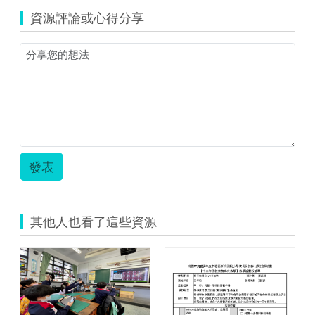
源
資源評論或心得分享
縮
圖)1702968
發表
其他人也看了這些資源