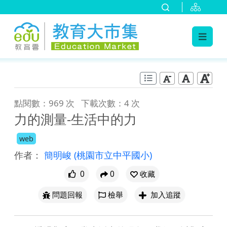
:::
跳到主要內容
:::
點閱數：969 次
下載次數：4 次
力的測量-生活中的力
web
作者：
簡明峻
(桃園市立中平國小)
0
0
收藏
問題回報
檢舉
加入追蹤