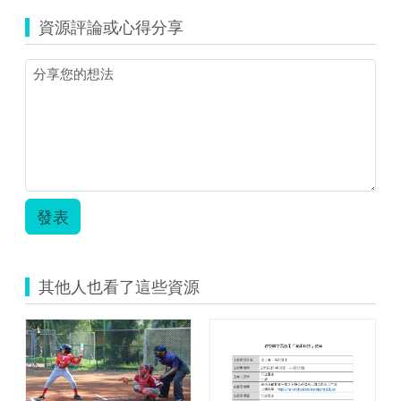
的
資源評論或心得分享
測
量-
生
活
中
的
力.zip
發表
其他人也看了這些資源