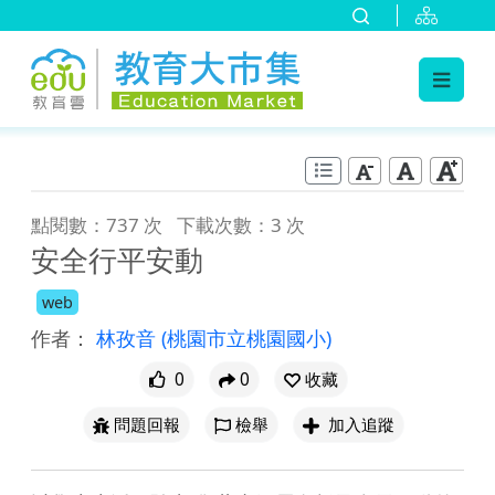
:::
跳到主要內容
:::
點閱數：737 次
下載次數：3 次
安全行平安動
web
作者：
林孜音
(桃園市立桃園國小)
0
0
收藏
問題回報
檢舉
加入追蹤