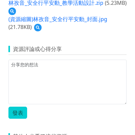
林孜音_安全行平安動_教學活動設計.zip
(5.23MB)
預
覽
(資源縮圖)林孜音_安全行平安動_封面.jpg
林
(21.78KB)
預
孜
覽
音
(資
_
源
安
資源評論或心得分享
縮
全
圖)
行
林
平
孜
安
音
動
_
_
安
教
全
學
行
活
平
動
安
設
發表
動
計.zip
_
封
面.jpg