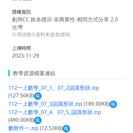
授權資訊
創用CC 姓名標示-非商業性-相同方式分享 2.0
台灣
引用請標示資料來源:劉楚琪
上傳時間
2023-11-29
教學資源檔案連結
112一上數學_07_1、07_2認識形狀.zip
(127.50KB)
預
覽
112一上數學_07_3認識形狀.zip
(189.00KB)
預
112
覽
112一上數學_07_4、07_5_認識形狀.zip
一
112
上
(490.00KB)
預
一
數
覽
上
數附件一.zip
(12.53KB)
預
學
112
數