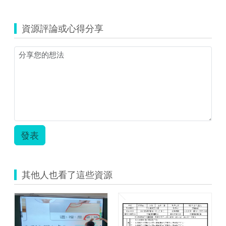
覽
_07_1、
一
學
數
07_2
上
_07_3
附
認
數
資源評論或心得分享
認
件
識
學
識
一.zip
形
_07_4、
形
狀.zip
07_5_
狀.zip
認
識
形
狀.zip
發表
其他人也看了這些資源