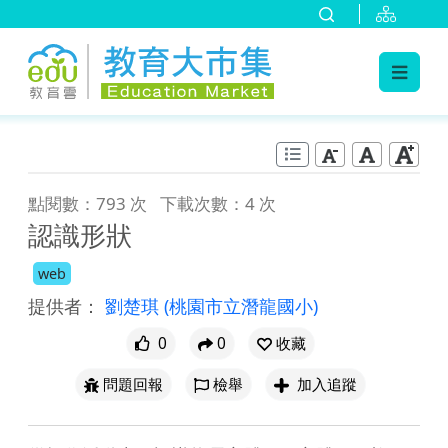
:::
跳到主要內容
:::
點閱數：793 次
下載次數：4 次
認識形狀
web
提供者：
劉楚琪
(桃園市立潛龍國小)
0
0
收藏
問題回報
檢舉
加入追蹤