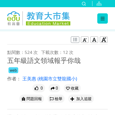
:::
跳到主要內容
:::
點閱數：524 次
下載次數：12 次
五年級語文領域報乎你哉
web
作者：
王美惠
(桃園市立雙龍國小)
0
0
收藏
問題回報
檢舉
加入追蹤