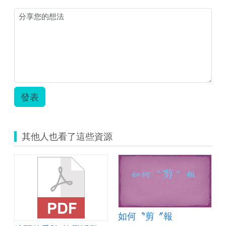
級
語
文
領
域
報
乎
你
哉.zip
發表
其他人也看了這些資源
如何〝剪〞報