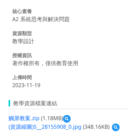
核心素養
A2 系統思考與解決問題
資源類型
教學設計
授權資訊
著作權所有，僅供教育使用
上傳時間
2023-11-19
教學資源檔案連結
觸屏教案.zip
(1.18MB)
預
覽
(資源縮圖)S__28155908_0.jpg
(348.16KB)
預
觸
覽
屏