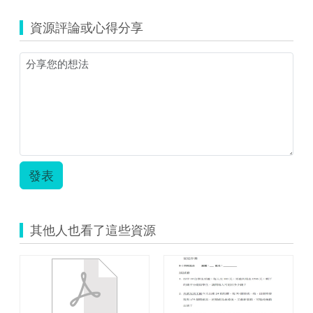
(資
教
源
案.zip
資源評論或心得分享
縮
圖)S__2815
發表
其他人也看了這些資源