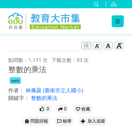
:::
跳到主要內容
:::
點閱數：1,171 次
下載次數：93 次
整數的乘法
web
作者：
林佩曇
(臺南市立人國小)
關鍵字：
整數的乘法
0
0
收藏
問題回報
檢舉
加入追蹤