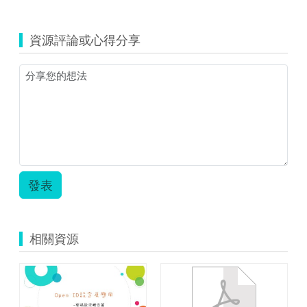
覽
教
學
資源評論或心得分享
簡
案-
-
整
數
的
乘
法.zip
發表
相關資源