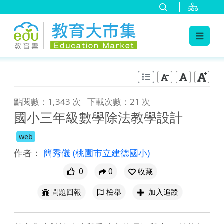
:::
跳到主要內容
:::
點閱數：1,343 次
下載次數：21 次
國小三年級數學除法教學設計
web
作者：
簡秀儀
(桃園市立建德國小)
0
0
收藏
問題回報
檢舉
加入追蹤