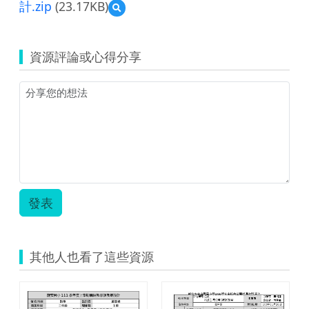
計.zip
(23.17KB)
預
覽
數
學
資源評論或心得分享
3
上
第
07
單
元
除
法
(包
含
除
發表
的
解
題)
教
其他人也看了這些資源
案
設
計.zip