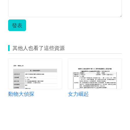
教
畫」
案
教
相
案
片.png
（劉
發表
晏
伶
老
師）.zip
其他人也看了這些資源
動物大偵探
女力崛起