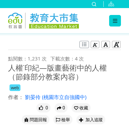
:::
跳到主要內容
:::
點閱數：1,231 次
下載次數：4 次
人權˙印紀—版畫藝術中的人權
（節錄部分教案內容）
web
作者：
劉晏伶
(桃園市立自強國中)
0
0
收藏
問題回報
檢舉
加入追蹤