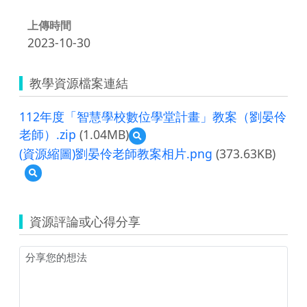
上傳時間
2023-10-30
教學資源檔案連結
112年度「智慧學校數位學堂計畫」教案（劉晏伶
老師）.zip
(1.04MB)
預
覽
(資源縮圖)劉晏伶老師教案相片.png
(373.63KB)
112
預
年
覽
度
(資
「智
源
慧
資源評論或心得分享
縮
學
圖)
校
劉
數
晏
位
伶
學
老
堂
師
計