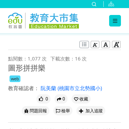
:::
跳到主要內容
:::
點閱數：1,077 次
下載次數：16 次
圖形拼拼樂
web
教育確認者：
阮美蘭
(桃園市立北勢國小)
0
0
收藏
問題回報
檢舉
加入追蹤