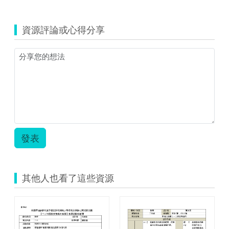
覽
112
一
資源評論或心得分享
上
(圖
形
拼
拼
樂)
公
開
授
課
表
發表
單-
美
蘭
112.zip
其他人也看了這些資源