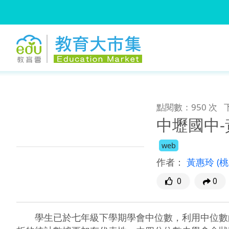
:::
跳到主要內容
:::
點閱數：950 次
中壢國中
web
作者：
黃惠玲
(
0
0
　　學生已於七年級下學期學會中位數，利用中位數