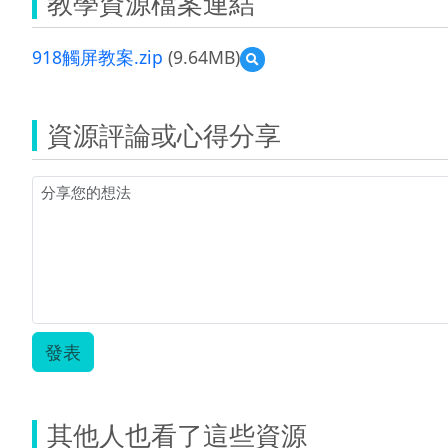
教學資源檔案連結
918觸屏教案.zip
(9.64MB)
預
覽
918
觸
資源評論或心得分享
屏
教
案.zip
發表
其他人也看了這些資源