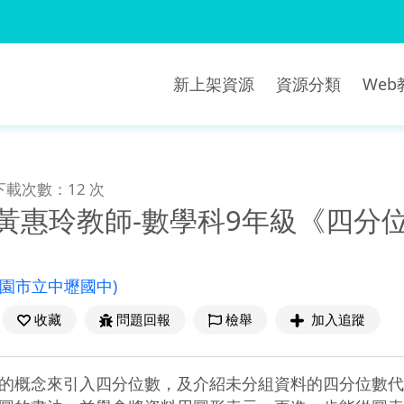
新上架資源
資源分類
We
下載次數：12 次
-黃惠玲教師-數學科9年級《四分
桃園市立中壢國中)
收藏
問題回報
檢舉
加入追蹤
的概念來引入四分位數，及介紹未分組資料的四分位數代