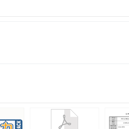
西
區
_
中
山
國
中：
飛
番
教
學
雲
教
案
格
式
_
二
進
位
數
字
格