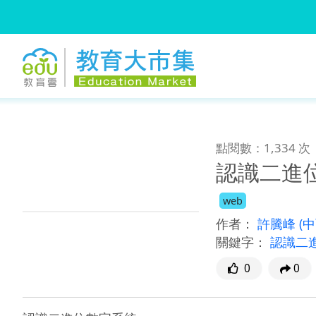
:::
跳到主要內容
:::
點閱數：1,334 次
認識二進
web
作者：
許騰峰
(
關鍵字：
認識二
0
0