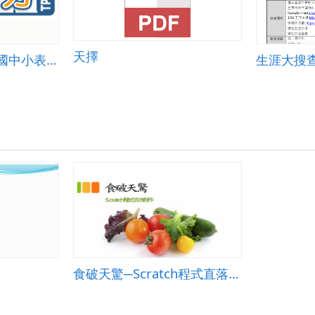
式
_
許
騰
天擇
峰.zip
單一活動教學示例-國中小表演 001
生涯大搜
食破天驚─Scratch程式直落創作