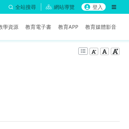
全站搜尋
網站導覽
登入
b教學資源
教育電子書
教育APP
教育媒體影音