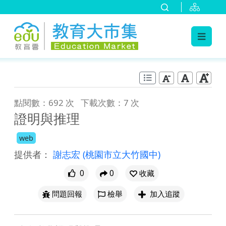
:::
跳到主要內容
:::
點閱數：692 次
下載次數：7 次
證明與推理
web
提供者：
謝志宏
(桃園市立大竹國中)
0
0
收藏
問題回報
檢舉
加入追蹤