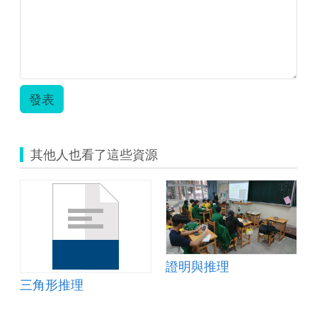
_3-
1
證
明
與
推
理.zip
發表
其他人也看了這些資源
證明與推理
三角形推理