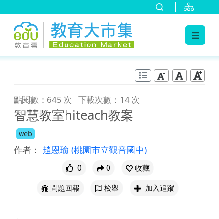
:::
跳到主要內容
:::
點閱數：645 次
下載次數：14 次
智慧教室hiteach教案
web
作者：
趙恩瑜
(桃園市立觀音國中)
0
0
收藏
問題回報
檢舉
加入追蹤