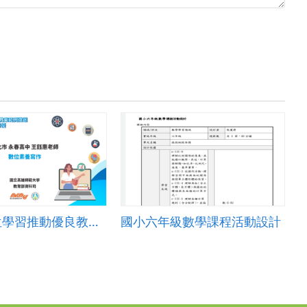
111年數位學習推動優良教案-自主學習組(高中)-特優-臺北市永春高中-王鈺惠老師
國小六年級數學課程活動設計