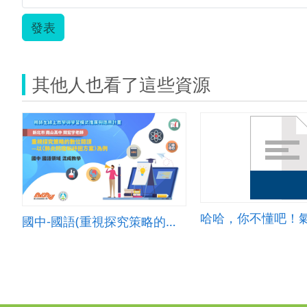
發表
其他人也看了這些資源
國中-國語(重視探究策略的數位閱讀)-B-混成教學-新北市南山高中-闕宏宇老師