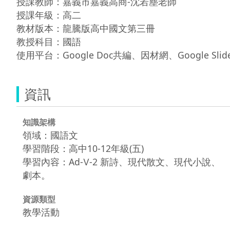
授課教師：嘉義市嘉義高商-沈若塵老師

授課年級：高二

教材版本：龍騰版高中國文第三冊

教授科目：國語

使用平台：Google Doc共編、因材網、Google Slid
資訊
知識架構
領域：國語文
學習階段：高中10-12年級(五)
學習內容：Ad-Ⅴ-2 新詩、現代散文、現代小說、
劇本。
資源類型
教學活動