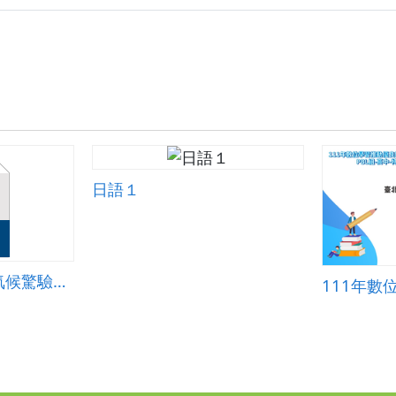
明
明
玄
的
的
機)-
文
文
高
化
化
中.zip
玄
玄
機)-
機)-
高
高
中-
中-.zip
學
習
單.zip
日語１
哈哈，你不懂吧！氣候驚驗之旅