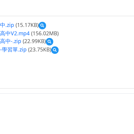
.zip
(15.17KB)
預
覽
中V2.mp4
(156.02MB)
01_
中-.zip
(22.99KB)
預
課
覽
程
學習單.zip
(23.75KB)
預
03_
包
覽
教
清
04_
學
單-
教
流
沈
學
程
若
素
簡
塵-
材-
案-
國
沈
沈
語
若
若
(兩
塵-
塵-
個
國
國
孔
語
語
明
(兩
(兩
的
個
個
文
孔
孔
化