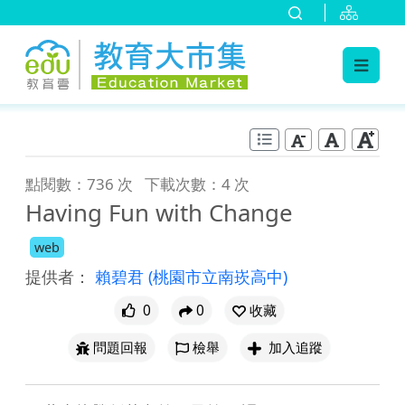
:::
跳到主要內容
:::
點閱數：736 次
下載次數：4 次
Having Fun with Change
web
提供者：
賴碧君
(桃園市立南崁高中)
0
0
收藏
問題回報
檢舉
加入追蹤