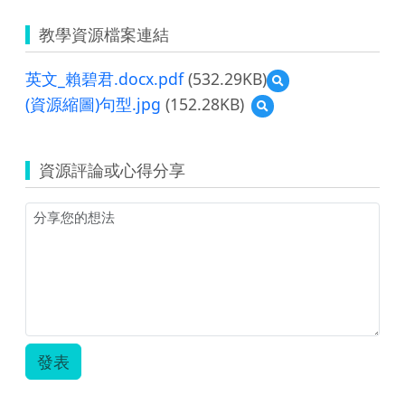
教學資源檔案連結
英文_賴碧君.docx.pdf
(532.29KB)
預
覽
(資源縮圖)句型.jpg
(152.28KB)
預
英
覽
文
(資
_
源
賴
資源評論或心得分享
縮
碧
圖)
君.docx.pdf
句
型.jpg
發表