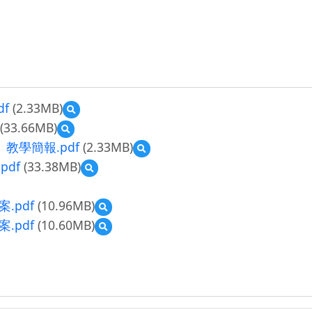
f
(2.33MB)
預
覽
(33.66MB)
預
2_
覽
術」教學簡報.pdf
(2.33MB)
預
中
3_
覽
文
pdf
(33.38MB)
預
中
2_Slides
版
覽
文
for
「翰
3_Worksheet「翰
版
teaching「翰
墨
.pdf
(10.96MB)
預
墨
「翰
墨
空
覽
空
墨
.pdf
(10.60MB)
預
空
間：
1_
間：
空
覽
間：
演
上
演
間：
1_
演
算
架
算
演
上
算
式
中
式
算
架
式
書
文
書
式
英
書
畫
版
畫
書
文
畫
藝
「翰