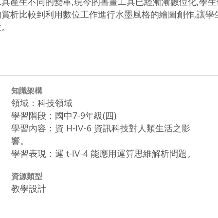
具產生不同的變革,現今的書畫工具已經漸漸數位化,學生
賞析比較到利用數位工作進行水墨風格的繪圖創作,讓學生
性。
知識架構
領域：科技領域
學習階段：國中7-9年級(四)
學習內容：資 H-Ⅳ-6 資訊科技對人類生活之影
響。
學習表現：運 t-Ⅳ-4 能應用運算思維解析問題。
資源類型
教學設計