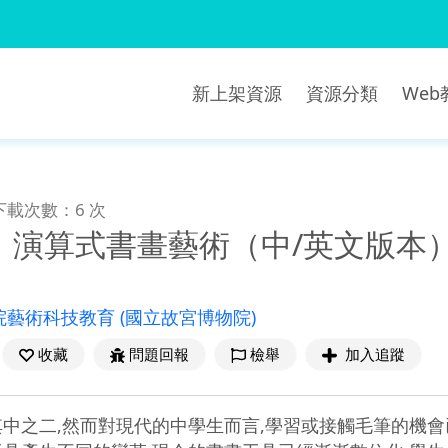
新上架資源
資源分類
We
下載次數：6 次
：演算式書畫藝術（中/英文版本
院藝術科技教育
(國立故宮博物院)
收藏
問題回報
檢舉
加入追蹤
中之二,然而對現代的中學生而言,學習或接觸毛筆的機