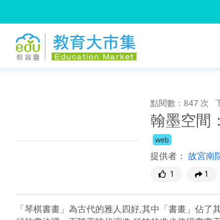
:::
跳到主要內容
:::
點閱數：847 次
翰墨空間
web
提供者：
故宮南
1
1
「琴棋書畫」為古代的雅人四好,其中「書畫」佔了其