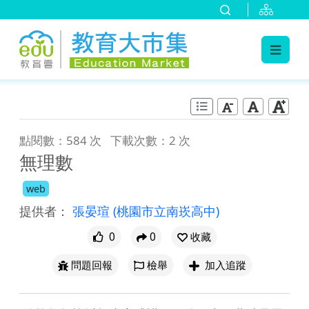
:::
跳到主要內容
:::
點閱數：584 次
下載次數：2 次
無理數
web
提供者：
張晏瑄
(桃園市立南崁高中)
0
0
收藏
問題回報
檢舉
加入追蹤