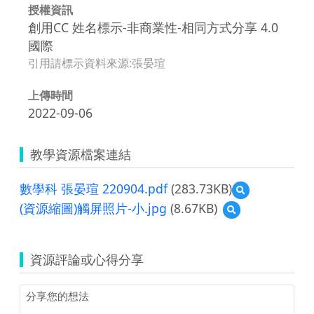
授權資訊
創用CC 姓名標示-非商業性-相同方式分享 4.0
國際
引用請標示資料來源:張晏瑄
上傳時間
2022-09-06
教學資源檔案連結
數學科 張晏瑄 220904.pdf
(283.73KB)
預
覽
(資源縮圖)觸屏照片-小.jpg
(8.67KB)
預
數
覽
學
(資
科
源
張
資源評論或心得分享
縮
晏
圖)
瑄
觸
220904.pdf
屏