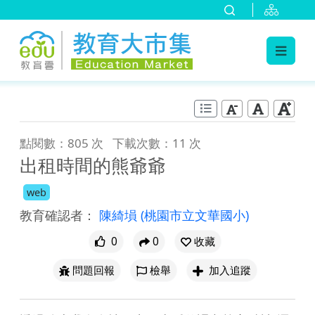
:::
跳到主要內容
:::
點閱數：805 次
下載次數：11 次
出租時間的熊爺爺
web
教育確認者：
陳綺塤
(桃園市立文華國小)
0
0
收藏
問題回報
檢舉
加入追蹤