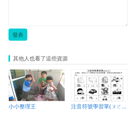
設
計
單.pdf
發表
其他人也看了這些資源
小小整理王
注音符號學習單(ㄡㄛㄜ)