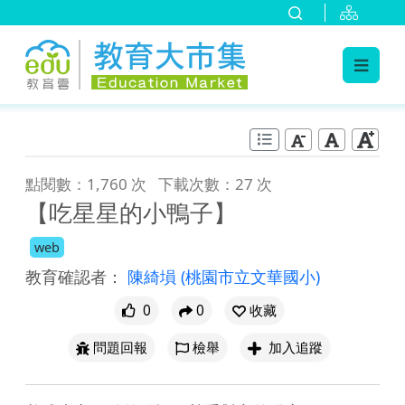
:::
跳到主要內容
:::
點閱數：1,760 次
下載次數：27 次
【吃星星的小鴨子】
web
教育確認者：
陳綺塤
(桃園市立文華國小)
0
0
收藏
問題回報
檢舉
加入追蹤