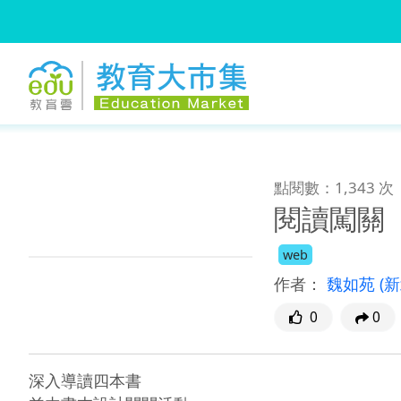
:::
跳到主要內容
:::
點閱數：1,343 次
閱讀闖關
web
作者：
魏如苑
(
0
0
深入導讀四本書
