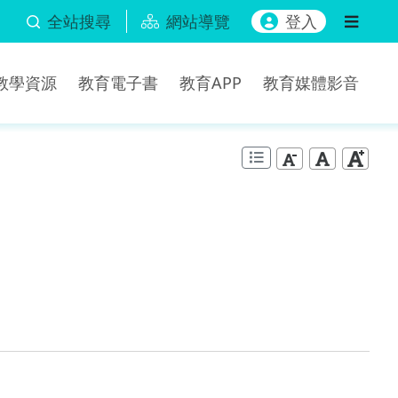
全站搜尋
網站導覽
登入
b教學資源
教育電子書
教育APP
教育媒體影音