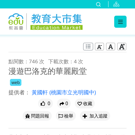
:::
跳到主要內容
:::
點閱數：746 次
下載次數：4 次
漫遊巴洛克的華麗殿堂
web
提供者：
黃國軒
(桃園市立光明國中)
0
0
收藏
問題回報
檢舉
加入追蹤