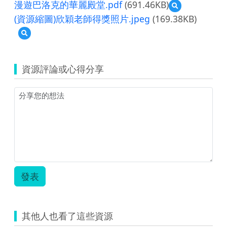
漫遊巴洛克的華麗殿堂.pdf
(691.46KB)
預
覽
(資源縮圖)欣穎老師得獎照片.jpeg
(169.38KB)
漫
預
遊
覽
巴
(資
洛
源
克
資源評論或心得分享
縮
的
圖)
華
欣
麗
穎
殿
老
堂.pdf
師
得
獎
照
片.jpeg
發表
其他人也看了這些資源