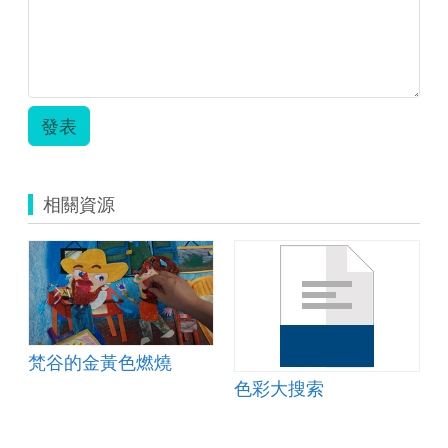
慧
學
習
教
案.zip
發表
相關資源
-輔助教學-梵星熠熠
梵谷的金黃色燃燒
色彩大搜索