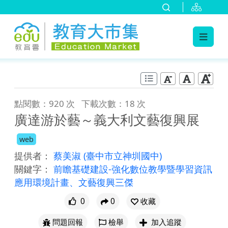
:::
跳到主要內容
:::
點閱數：920 次
下載次數：18 次
廣達游於藝～義大利文藝復興展
web
提供者：
蔡美淑
(臺中市立神圳國中)
關鍵字：
前瞻基礎建設-強化數位教學暨學習資訊
應用環境計畫、文藝復興三傑
0
0
收藏
問題回報
檢舉
加入追蹤