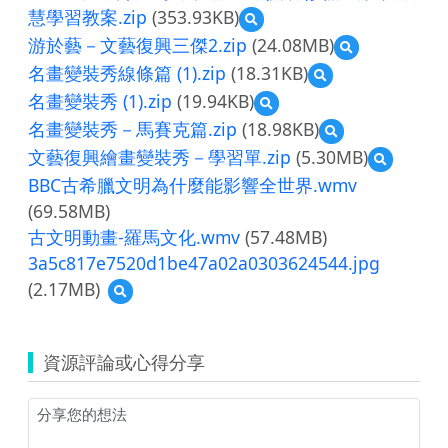
慧學習教案.zip
(353.93KB)
預
覽
游於藝－文藝復興三傑2.zip
(24.08MB)
預
108-
覽
名畫變裝秀線條篇 (1).zip
(18.31KB)
預
1
游
覽
第
名畫變裝秀 (1).zip
(19.94KB)
預
於
名
1
覽
藝
名畫變裝秀－馬賽克篇.zip
(18.98KB)
預
畫
次
名
－
覽
變
領
文藝復興繪畫變裝秀－學習單.zip
(5.30MB)
預
畫
文
名
裝
域
覽
變
藝
BBC古希臘文明為什麼能影響全世界.wmv
畫
秀
專
文
裝
復
變
線
(69.58MB)
業
藝
秀
興
裝
條
社
古文明動畫-羅馬文化.wmv
(57.48MB)
復
(1).zip
三
秀
篇
群
興
傑
3a5c817e7520d1be47a02a0303624544.jpg
－
(1).zip
通
繪
2.zip
馬
知
(2.17MB)
預
畫
賽
(附
覽
變
克
件)
3a5c817e7520d1be47a02a0303624544.jpg
裝
篇.zip
資
秀
資源評論或心得分享
訊
－
科
學
技
習
與
單.zip
智