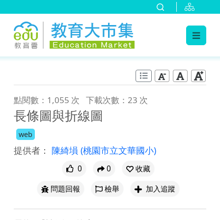
:::
跳到主要內容
:::
點閱數：1,055 次
下載次數：23 次
長條圖與折線圖
web
提供者：
陳綺塤
(桃園市立文華國小)
0
0
收藏
問題回報
檢舉
加入追蹤