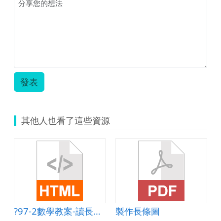
習
公
開
授
課
教
案
503.pdf
發表
其他人也看了這些資源
?97-2數學教案-讀長條圖
製作長條圖