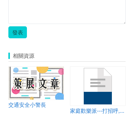
數
學
領
域
教
發表
案.zip
相關資源
交通安全小警長
家庭歡樂派---打招呼,有禮貌