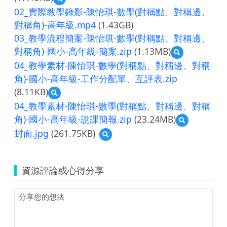
覽
02_實際教學錄影-陳怡琪-數學(對稱點、對稱邊、
01_
對稱角)-高年級.mp4
(1.43GB)
課
03_教學流程簡案-陳怡琪-數學(對稱點、對稱邊、
程
包
對稱角)-國小-高年級-簡案.zip
(1.13MB)
預
清
覽
04_教學素材-陳怡琪-數學(對稱點、對稱邊、對稱
單-
03_
陳
角)-國小-高年級-工作分配單、互評表.zip
教
怡
(8.11KB)
學
預
琪-
流
覽
數
04_教學素材-陳怡琪-數學(對稱點、對稱邊、對稱
程
04_
學-
角)-國小-高年級-說課簡報.zip
(23.24MB)
簡
預
教
國
案-
覽
學
封面.jpg
(261.75KB)
小-
預
陳
04_
素
高
覽
怡
教
材-
年
封
琪-
學
陳
級.zip
面.jpg
數
素
資源評論或心得分享
怡
學
材-
琪-
(對
陳
數
稱
怡
學
點、
琪-
(對
對
數
稱
稱
學
點、