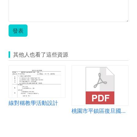
邊、
(對
對
對
稱
稱
稱
點、
邊、
角)-
對
對
國
稱
稱
發表
小-
邊、
角)-
高
對
國
年
稱
小-
級-
角)-
高
其他人也看了這些資源
簡
國
年
案.zip
小-
級-
高
工
年
作
級-
分
說
配
課
單、
簡
互
線對稱教學活動設計
報.zip
評
桃園市平鎮區復旦國民小學教學活動設計-線對稱圖形
表.zip