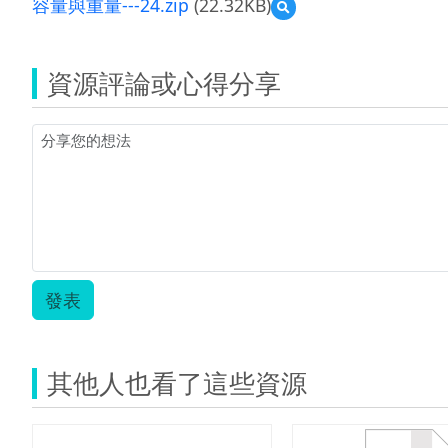
容量與重量---24.zip
(22.32KB)
預
覽
容
量
資源評論或心得分享
與
重
量-
-
-24.zip
發表
其他人也看了這些資源