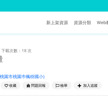
新上架資源
資源分類
We
下載次數：18 次
量
(桃園市桃園巿楓樹國小)
收藏
問題回報
檢舉
加入追蹤