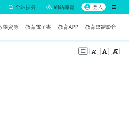
全站搜尋
網站導覽
登入
b教學資源
教育電子書
教育APP
教育媒體影音