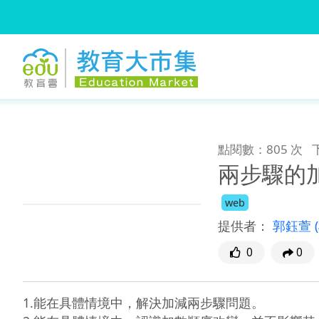
:::
跳到主要內容
:::
點閱數：805 次
兩步驟的
web
提供者：
郭鈺萱
0
0
1.能在具體情境中，解決加減兩步驟問題。
