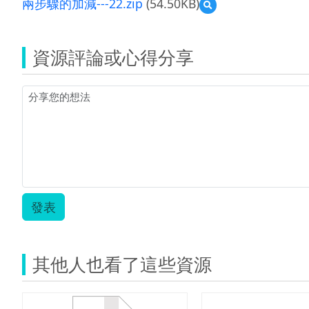
兩步驟的加減---22.zip
(54.50KB)
預
覽
兩
步
資源評論或心得分享
驟
的
加
減-
-
-22.zip
發表
其他人也看了這些資源