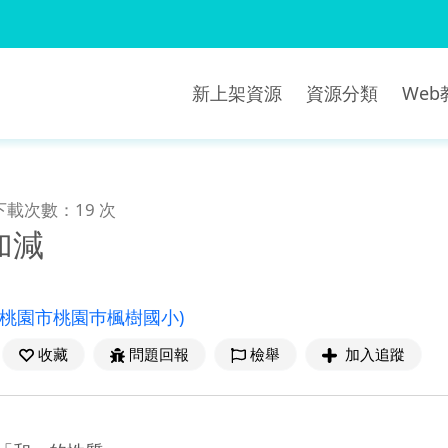
新上架資源
資源分類
We
下載次數：19 次
加減
(桃園市桃園巿楓樹國小)
收藏
問題回報
檢舉
加入追蹤