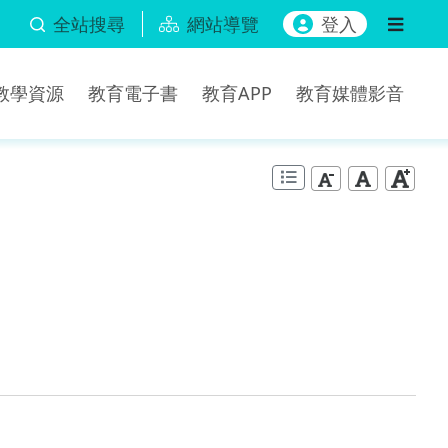
全站搜尋
網站導覽
登入
b教學資源
教育電子書
教育APP
教育媒體影音