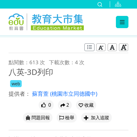
:::
跳到主要內容
:::
點閱數：613 次
下載次數：4 次
八英-3D列印
web
提供者：
蘇育萱
(桃園市立同德國中)
0
2
收藏
問題回報
檢舉
加入追蹤