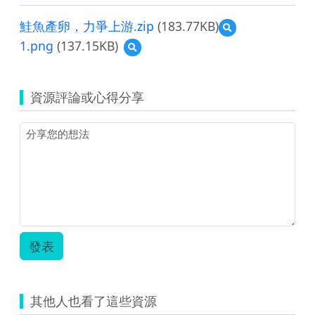
鮭魚產卵，力爭上游.zip
(183.77KB)
預
覽
1.png
(137.15KB)
預
鮭
覽
魚
1.png
產
卵，
資源評論或心得分享
力
爭
上
游.zip
發表
其他人也看了這些資源