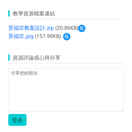
教學資源檔案連結
景福宮教案設計.zip
(20.86KB)
預
覽
景福宮.jpg
(157.99KB)
預
景
覽
福
景
宮
福
教
資源評論或心得分享
宮.jpg
案
設
計.zip
發表