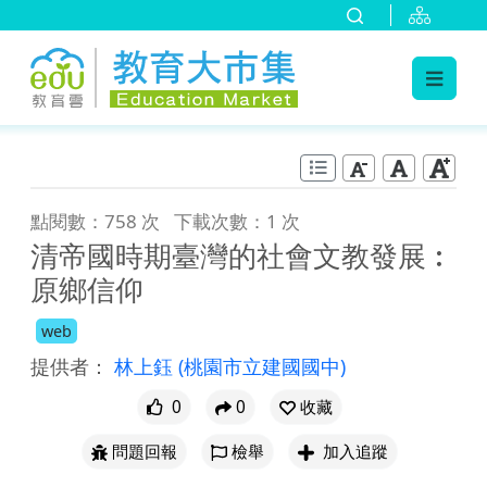
:::
跳到主要內容
:::
點閱數：758 次
下載次數：1 次
清帝國時期臺灣的社會文教發展︰
原鄉信仰
web
提供者：
林上鈺
(桃園市立建國國中)
0
0
收藏
問題回報
檢舉
加入追蹤