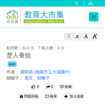
:::
跳到主要內容
:::
點閱數：824 次
下載次數：4 次
楚人養狙
web
作者：
羅昭婷
(桃園市立大成國中)
關鍵字：
寓言、郁離子
0
0
收藏
問題回報
檢舉
加入追蹤