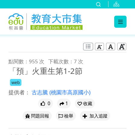
:::
跳到主要內容
:::
點閱數：955 次
下載次數：7 次
「預」火重生第1-2節
web
提供者：
古志騰
(桃園市高原國小)
0
1
收藏
問題回報
檢舉
加入追蹤