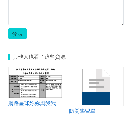
重
生
第
1-
2
節.pdf
發表
其他人也看了這些資源
析
網路星球妳妳與我我
防災學習單