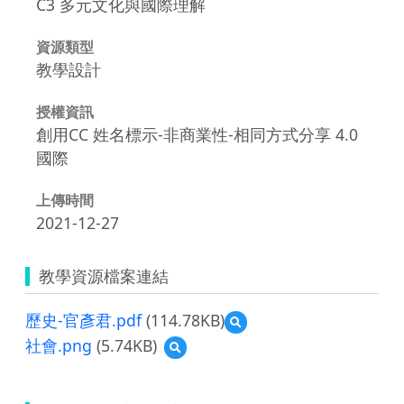
C3 多元文化與國際理解
資源類型
教學設計
授權資訊
創用CC 姓名標示-非商業性-相同方式分享 4.0
國際
上傳時間
2021-12-27
教學資源檔案連結
歷史-官彥君.pdf
(114.78KB)
預
覽
社會.png
(5.74KB)
預
歷
覽
史-
社
官
會.png