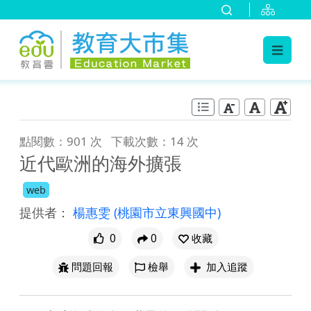
:::
跳到主要內容
:::
點閱數：901 次
下載次數：14 次
近代歐洲的海外擴張
web
提供者：
楊惠雯
(桃園市立東興國中)
0
0
收藏
問題回報
檢舉
加入追蹤