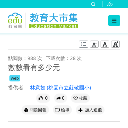
:::
跳到主要內容
:::
點閱數：988 次
下載次數：28 次
數數看有多少元
web
提供者：
林意如
(桃園市立莊敬國小)
0
0
收藏
問題回報
檢舉
加入追蹤