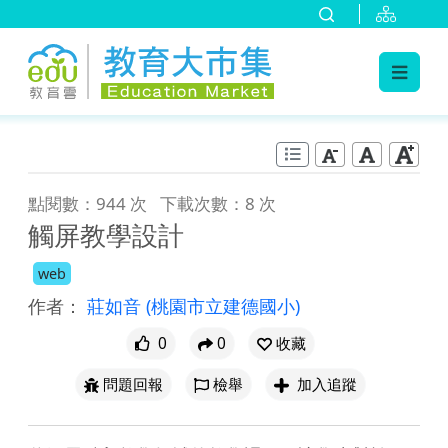
:::
跳到主要內容
:::
點閱數：944 次
下載次數：8 次
觸屏教學設計
web
作者：
莊如音
(桃園市立建德國小)
0
0
收藏
問題回報
檢舉
加入追蹤