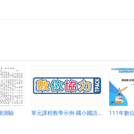
小
高
高
年
年
級-
級-
簡
教
報.zip
案.zip
讀測驗
單元課程教學示例-國小國語001