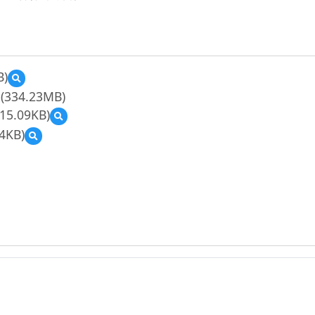
B)
預
覽
(334.23MB)
01_
15.09KB)
預
課
覽
程
4KB)
預
03_
包
覽
教
清
04_
學
單-
教
流
施
學
程
君
素
簡
潔-
材-
案-
國
施
施
文-
君
君
國
潔-
潔-
小
國
國
高
語-
語-
年
國
國
級.zip
小