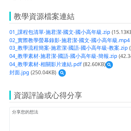
教學資源檔案連結
01_課程包清單-施君潔-國文-國小高年級.zip
(15.13K
02_實際教學螢幕錄影-施君潔-國文-國小高年級.mp4
03_教學流程簡案-施君潔-國語-國小高年級-教案.zip
(
04_教學素材-施君潔-國語-國小高年級-簡報.zip
(42.3
04_教學素材-相關影片連結.pdf
(82.60KB)
預
覽
封面.jpg
(250.04KB)
預
04_
覽
教
封
學
面.jpg
素
資源評論或心得分享
材-
相
關
影
片
連
結.pdf