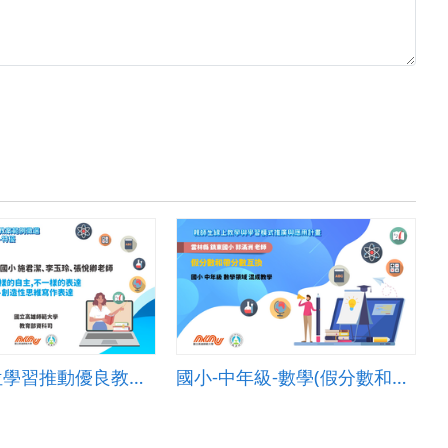
111年數位學習推動優良教案-自主學習組(國小)-特優-南投縣史港國小-施君潔、李玉玲、張悅卿老師
國小-中年級-數學(假分數和帶分數互換)-B-混成教學-雲林縣鎮東國小-郭滿洲老師