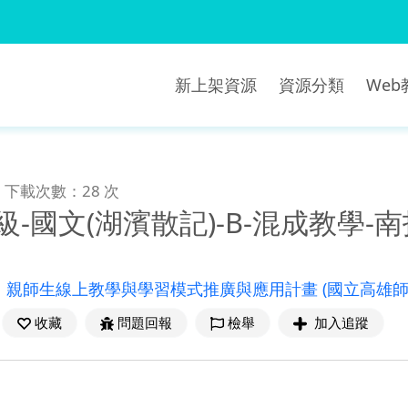
新上架資源
資源分類
We
下載次數：28 次
級-國文(湖濱散記)-B-混成教學
：
親師生線上教學與學習模式推廣與應用計畫
(國立高雄
收藏
問題回報
檢舉
加入追蹤