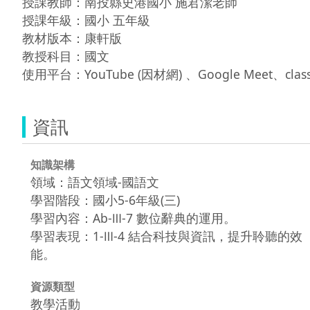
授課教師：南投縣史港國小 施君潔老師

授課年級：國小 五年級

教材版本：康軒版

教授科目：國文

使用平台：YouTube (因材網) 、Google Meet、clas
資訊
知識架構
領域：語文領域-國語文
學習階段：國小5-6年級(三)
學習內容：Ab-Ⅲ-7 數位辭典的運用。
學習表現：1-Ⅲ-4 結合科技與資訊，提升聆聽的效
能。
資源類型
教學活動