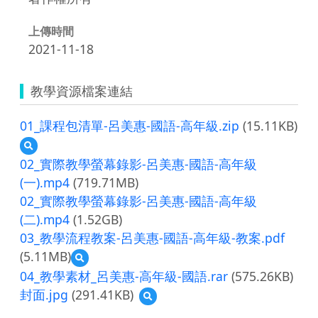
上傳時間
2021-11-18
教學資源檔案連結
01_課程包清單-呂美惠-國語-高年級.zip
(15.11KB)
預
覽
02_實際教學螢幕錄影-呂美惠-國語-高年級
01_
(一).mp4
(719.71MB)
課
02_實際教學螢幕錄影-呂美惠-國語-高年級
程
包
(二).mp4
(1.52GB)
清
03_教學流程教案-呂美惠-國語-高年級-教案.pdf
單-
呂
(5.11MB)
預
美
覽
04_教學素材_呂美惠-高年級-國語.rar
(575.26KB)
惠-
03_
封面.jpg
(291.41KB)
國
預
教
語-
覽
學