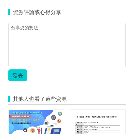
高
封
流
年
面.jpg
程
資源評論或心得分享
級.zip
教
案-
呂
美
惠-
國
語-
高
年
級-
教
發表
案.pdf
其他人也看了這些資源