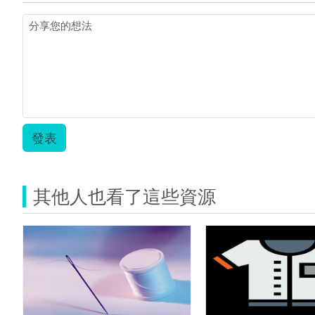
教
案
_3-
2
縫
紉
巧
手.zip
發表
其他人也看了這些資源