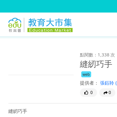
:::
跳到主要內容
:::
點閱數：1,338 次
縫紉巧手
web
提供者：
張鈺聆
0
0
縫紉巧手