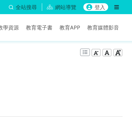
全站搜尋
網站導覽
登入
b教學資源
教育電子書
教育APP
教育媒體影音