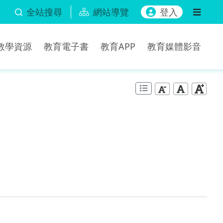
全站搜尋
網站導覽
登入
b教學資源
教育電子書
教育APP
教育媒體影音