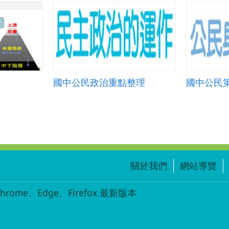
徑.zip
國中公民政治重點整理
國中公民
關於我們
網站導覽
ome、Edge、Firefox 最新版本
-004