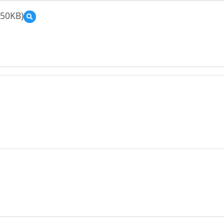
.50KB)
預
覽
公
民
9
上
教
案
_
第
6
課
民
事
紛
爭
的
權
利
救
濟
途