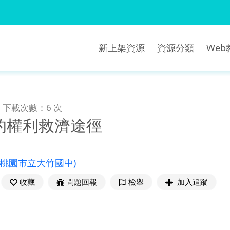
新上架資源
資源分類
We
下載次數：6 次
的權利救濟途徑
(桃園市立大竹國中)
收藏
問題回報
檢舉
加入追蹤