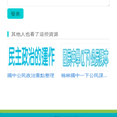
發表
其他人也看了這些資源
國中公民政治重點整理
翰林國中一下公民課本重點填充(110)
:::