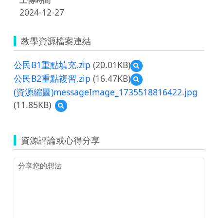
2024-12-27
教學資源檔案連結
公民B1重點填充.zip
(20.01KB)
預
覽
公民B2重點複習.zip
(16.47KB)
預
公
覽
(資源縮圖)messageImage_1735518816422.jpg
民
公
B1
(11.85KB)
預
民
重
覽
B2
點
(資
重
填
源
點
資源評論或心得分享
充.zip
縮
複
圖)messageImage_1735518816422.jpg
習.zip