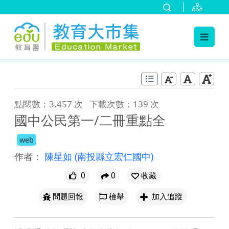
:::
跳到主要內容
:::
點閱數：3,457 次
下載次數：139 次
國中公民第一/二冊重點全
web
作者：
陳星如
(南投縣立宏仁國中)
0
0
收藏
問題回報
檢舉
加入追蹤