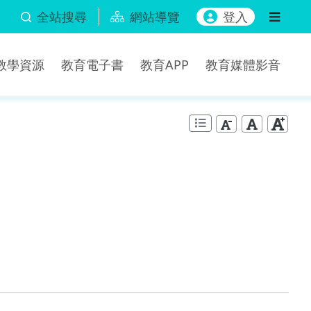
全站搜尋
網站導覽
登入
b教學資源
教育電子書
教育APP
教育媒體影音