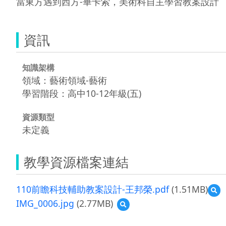
當東方遇到西方-畢卡索，美術科自主學習教案設計
資訊
知識架構
領域：藝術領域-藝術
學習階段：高中10-12年級(五)
資源類型
未定義
教學資源檔案連結
110前瞻科技輔助教案設計-王邦榮.pdf
(1.51MB)
預
覽
IMG_0006.jpg
(2.77MB)
預
11
覽
前
IMG_0006.jpg