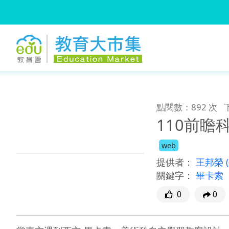
:::
跳到主要內容
:::
點閱數：892 次
110前瞻
web
提供者：
王邦榮
關鍵字：
畢卡索
0
0