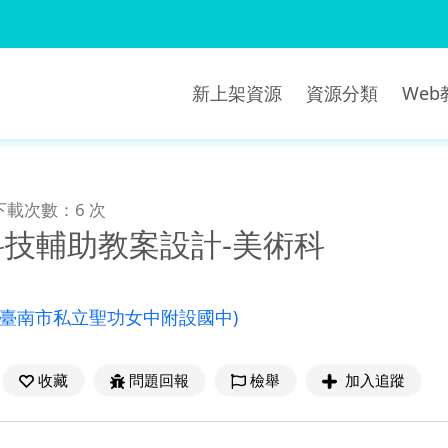
新上架資源
資源分類
We
下載次數：6 次
科技輔助教案設計-美術科
(臺南市私立聖功女中附設國中)
收藏
問題回報
檢舉
加入追蹤