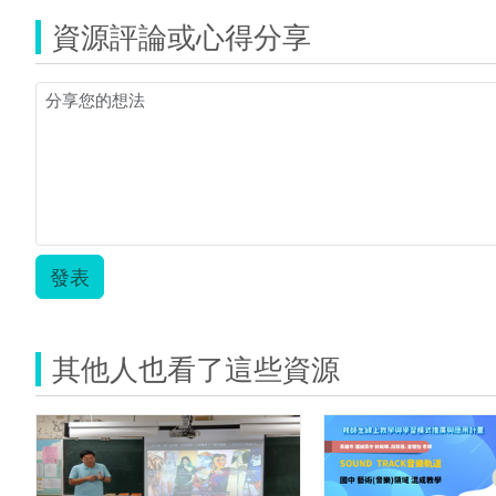
瞻
科
資源評論或心得分享
技
輔
助
教
案
設
計-
王
邦
榮.
發表
其他人也看了這些資源