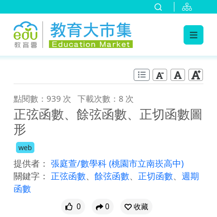
:::
跳到主要內容
:::
點閱數：939 次
下載次數：8 次
正弦函數、餘弦函數、正切函數圖
形
web
提供者：
張庭萱/數學科
(桃園市立南崁高中)
關鍵字：
正弦函數
、
餘弦函數
、
正切函數
、
週期
函數
0
0
收藏