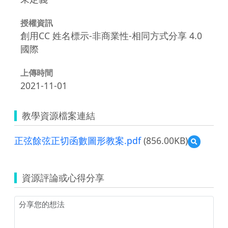
授權資訊
創用CC 姓名標示-非商業性-相同方式分享 4.0
國際
上傳時間
2021-11-01
教學資源檔案連結
正弦餘弦正切函數圖形教案.pdf
(856.00KB)
預
覽
正
弦
資源評論或心得分享
餘
弦
正
切
函
數