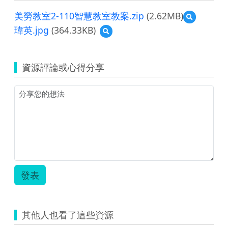
美勞教室2-110智慧教室教案.zip
(2.62MB)
預
覽
瑋英.jpg
(364.33KB)
預
美
覽
勞
瑋
教
英.jpg
室
資源評論或心得分享
2-
110
智
慧
教
室
教
案.zip
發表
其他人也看了這些資源