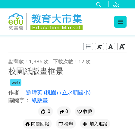
:::
跳到主要內容
:::
點閱數：1,386 次
下載次數：12 次
校園紙版畫框景
web
作者：
劉瑋英
(桃園市立永順國小)
關鍵字：
紙版畫
0
0
收藏
問題回報
檢舉
加入追蹤