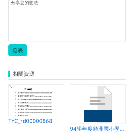
計
畫
一
覽
表.zip
發表
相關資源
TYC_rd00000868
00369.doc
94學年度頭洲國小學校課程計畫