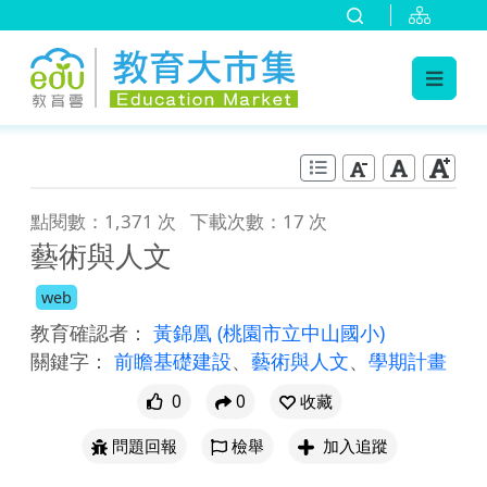
:::
跳到主要內容
:::
點閱數：1,371 次
下載次數：17 次
藝術與人文
web
教育確認者：
黃錦凰
(桃園市立中山國小)
關鍵字：
前瞻基礎建設
、
藝術與人文
、
學期計畫
0
0
收藏
問題回報
檢舉
加入追蹤