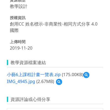
教學設計
授權資訊
創用CC 姓名標示-非商業性-相同方式分享 4.0
國際
上傳時間
2019-11-20
教學資源檔案連結
小藝6上課程計畫一覽表.zip
(175.00KB)
預
覽
IMG_4945.jpg
(2.67MB)
預
小
覽
藝
IMG_4945.jpg
6
上
資源評論或心得分享
課
程