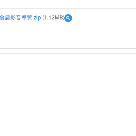
食農影音導覽.zip
(1.12MB)
預
覽
3-
2
前
瞻
計
畫
教
案
設
計-
-
永
和
王
民
珍-
創
新
教