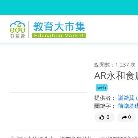
:::
跳到主要內容
:::
點閱數：1,237 次
AR永和
web
提供者：
謝濰萁
關鍵字：
前瞻基
0
0