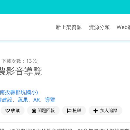
新上架資源
資源分類
We
下載次數：13 次
食農影音導覽
(南投縣郡坑國小)
礎建設
、
蔬果
、
AR
、
導覽
收藏
問題回報
檢舉
加入追蹤