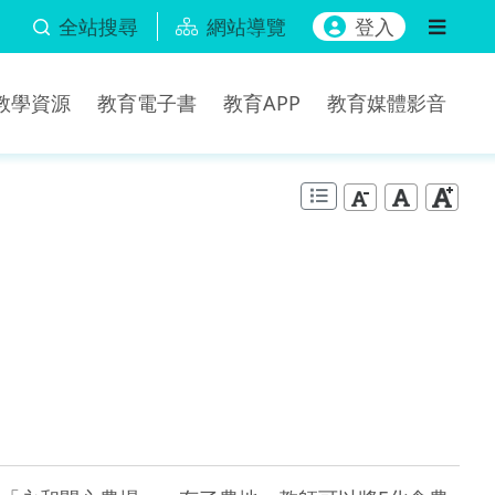
全站搜尋
網站導覽
登入
b教學資源
教育電子書
教育APP
教育媒體影音