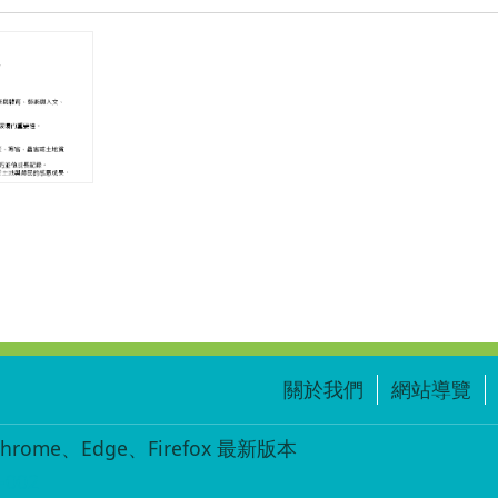
學-
AR
永
和
食
農
影
音
導
覽.zip
關於我們
網站導覽
ome、Edge、Firefox 最新版本
-002