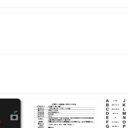
計
我
畫
也
_
會
我
Microbit
也
教
會
材
Microbi
講
教
義.pdf
案
_
湖
南
國
小.pdf