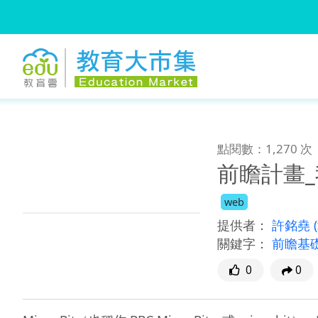
:::
跳到主要內容
:::
點閱數：1,270 次
前瞻計畫_
web
提供者：
許銘堯
關鍵字：
前瞻基
0
0