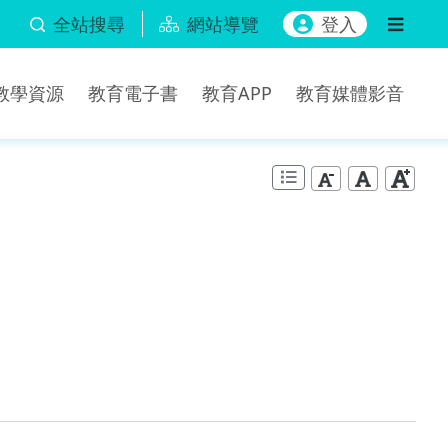
全站搜尋
網站導覽
登入
b教學資源
教育電子書
教育APP
教育媒體影音