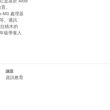
），它是基於 ARM

。 

-M0 處理器

等。通訊

拉積木的

年級學童入

議題
資訊教育