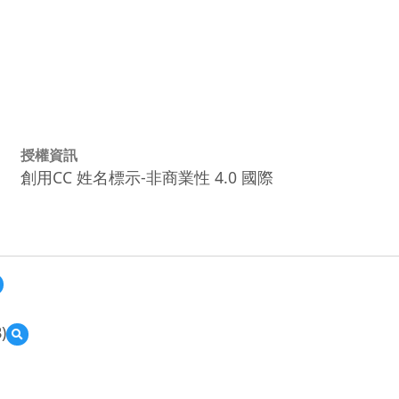
授權資訊
創用CC 姓名標示-非商業性 4.0 國際
預
覽
前
)
預
瞻
覽
計
前
畫
瞻
_