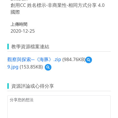
創用CC 姓名標示-非商業性-相同方式分享 4.0
國際
上傳時間
2020-12-25
教學資源檔案連結
觀察與探索─《海豚》.zip
(984.76KB)
預
覽
9.jpg
(153.85KB)
預
觀
覽
察
9.jpg
與
探
資源評論或心得分享
索
─《海
豚》.zip