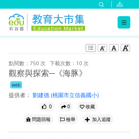
:::
跳到主要內容
:::
點閱數：750 次
下載次數：10 次
觀察與探索─《海豚》
web
提供者：
劉建德
(桃園市立信義國小)
0
0
收藏
問題回報
檢舉
加入追蹤