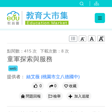
:::
跳到主要內容
:::
點閱數：415 次
下載次數：8 次
童軍探索與服務
web
提供者：
絲艾薇
(桃園市立八德國中)
0
0
收藏
問題回報
檢舉
加入追蹤