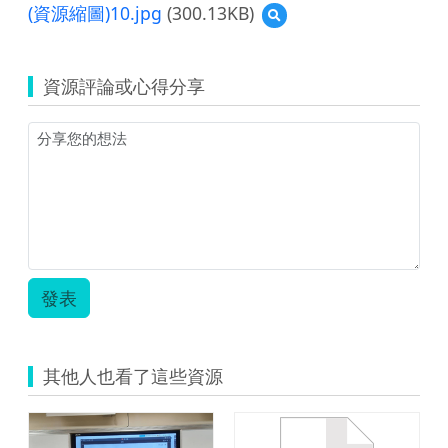
覽
(資源縮圖)10.jpg
(300.13KB)
預
10
覽
童
(資
軍
源
探
資源評論或心得分享
縮
索
圖)10.jpg
與
服
務.zip
發表
其他人也看了這些資源